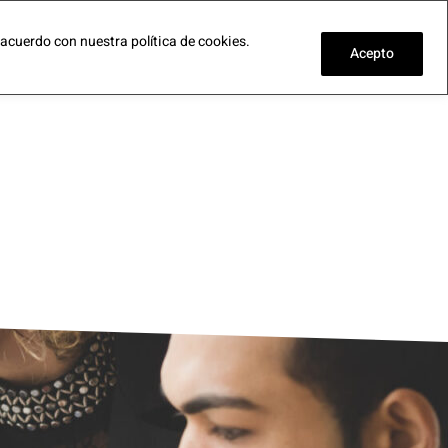
CA
EN
FR
DE
PT
ES
 acuerdo con nuestra política de cookies.
Secretaría
Reserva plaza
Acepto