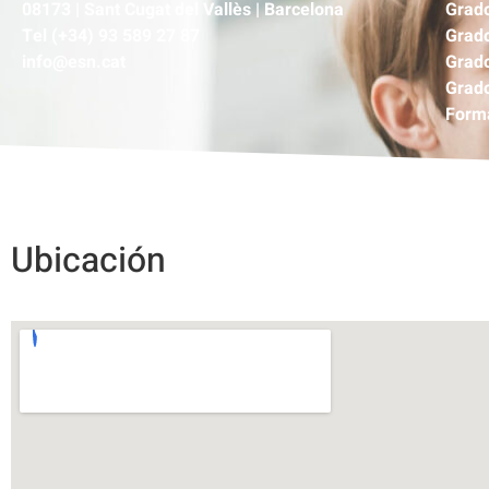
08173 | Sant Cugat del Vallès | Barcelona
Grado
Tel (+34) 93 589 27 87
Grado
info@esn.cat
Grado
Grado
Forma
Ubicación