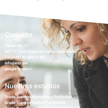
Contacto
Carrer Vic, 17
08173 | Sant Cugat del Vallès | Barcelona
Tel (+34) 93 589 27 87
info@esn.cat
google maps>>
Nuestros estudios
Grado Superior Marketing y Publicidad
Grado Superior Gráfica Publicitaria