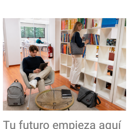
qualitat.
qualitat.
qualitat.
+info
+info
+info
Tu futuro empieza aquí