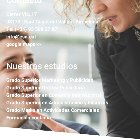
Contacto
Carrer Vic, 17
08173 | Sant Cugat del Vallès | Barcelona
Tel (+34) 93 589 27 87
info@esn.cat
google maps>>
Nuestros estudios
Grado Superior Marketing y Publicidad
Grado Superior Gráfica Publicitaria
Grado Superior en Comercio Internacional
Grado Superior en Administración y Finanzas
Grado Medio en Actividades Comerciales
Formación contínua